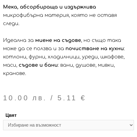
Мек
a
, абсорбираща
и издържлива
микрофибърна материя, която не оставя
следи.
Идеална за
миене на съдове
, но също така
може да се ползва и за
почистване на кухни
:
котлони, фурни, хладилници, уреди, шкафове,
маси,
съдове и бани
: вани, душове, мивки,
кранове.
10.00
лв.
/ 5.11 €
Цвят