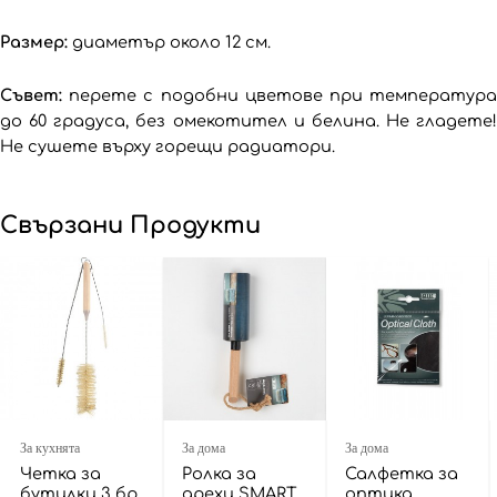
Размер:
диаметър около 12 см.
Съвет:
перете с подобни цветове при температура
до 60 градуса, без омекотител и белина. Не гладете!
Не сушете върху горещи радиатори.
Свързани Продукти
За кухнята
За дома
За дома
Четка за
Ролка за
Салфетка за
бутилки 3 бр
дрехи SMART
оптика