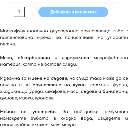
Добавяне в количката
Многофункционална двустранна почистваща гъба с
патентована мрежа за почистване на упорити
петна.
Мек
a
, абсорбираща
и издържлива
микрофибърна
материя, която не оставя следи.
Идеална за
миене на съдове
, но също така може да с
ползва и за
почистване на кухни
: котлони, фурни
хладилници, уреди, шкафове, маси,
съдове и бани
: вани
душове, мивки, кранове.
Начин на употреба:
За най-добър резултат
намокрете гъбата в хладка вода, изцедете и
използвайте влажна, леко мокра.