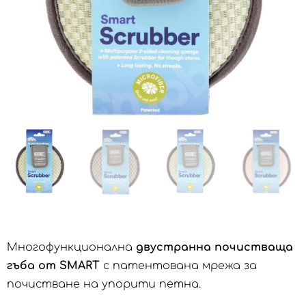
Многофункционална
двустранна почистваща
гъба
от SMART
с патентована мрежа за
почистване на упорити петна.