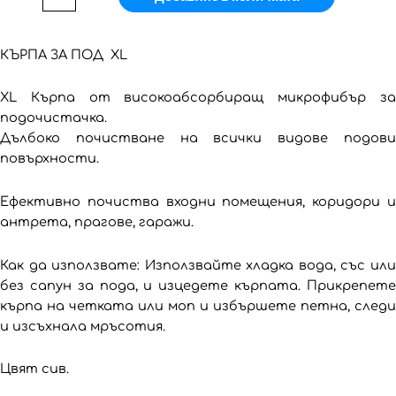
КЪРПА ЗА ПОД XL
XL Кърпа от високоабсорбиращ микрофибър за
подочистачка.
Дълбоко почистване на всички видове подови
повърхности.
Ефективно почиства входни помещения, коридори и
антрета, прагове, гаражи.
Как да използвате: Използвайте хладка вода, със или
без сапун за пода, и изцедете кърпата. Прикрепете
кърпа на четката или моп и избършете петна, следи
и изсъхнала мръсотия.
Цвят сив.