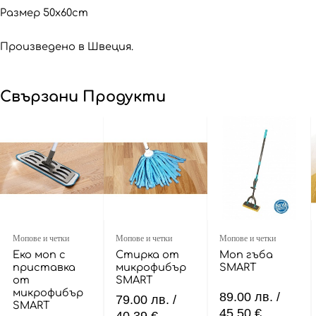
Размер 50x60cm
Произведено в Швеция.
Свързани Продукти
Мопове и четки
Мопове и четки
Мопове и четки
Еко моп с
Стирка от
Моп гъба
приставка
микрофибър
SMART
от
SMART
микрофибър
89.00
лв.
/
79.00
лв.
/
SMART
45.50 €
40.39 €