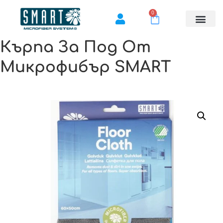
0
Кърпа За Под От
Микрофибър SMART