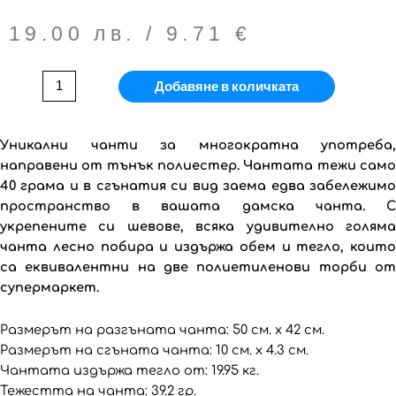
19.00
лв.
/ 9.71 €
Добавяне в количката
Уникални чанти за многократна употреба,
направени от тънък полиестер. Чантата тежи само
40 грама и в сгънатия си вид заема едва забележимо
пространство в вашата дамска чанта. С
укрепените си шевове, всяка удивително голяма
чанта лесно побира и издържа обем и тегло, които
са еквивалентни на две полиетиленови торби от
супермаркет.
Размерът на разгъната чанта: 50 см. x 42 см.
Размерът на сгъната чанта: 10 см. x 4.3 см.
Чантата издържа тегло от: 19.95 кг.
Тежестта на чанта: 39.2 гр.