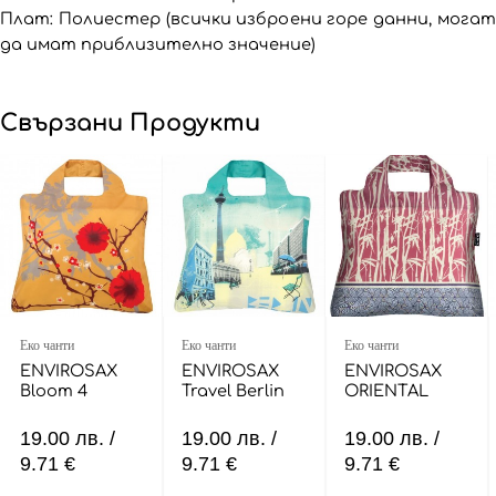
Плат: Полиестер (всички изброени горе данни, могат
да имат приблизително значение)
Свързани Продукти
Еко чанти
Еко чанти
Еко чанти
ENVIROSAX
ENVIROSAX
ENVIROSAX
Bloom 4
Travel Berlin
ORIENTAL
19.00
лв.
/
19.00
лв.
/
19.00
лв.
/
9.71 €
9.71 €
9.71 €