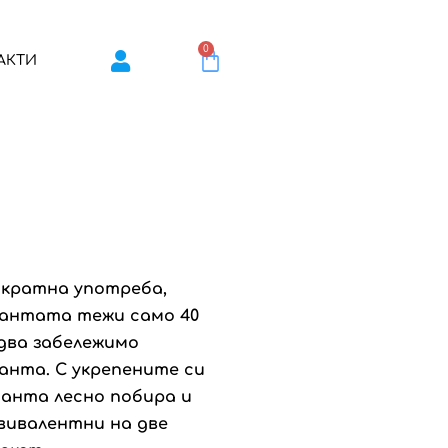
0
АКТИ
ократна употреба,
Чантата тежи само 40
едва забележимо
анта. С укрепените си
чанта лесно побира и
квивалентни на две