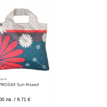
чанти
IROSAX Sun Kissed
.00
лв.
/ 9.71 €