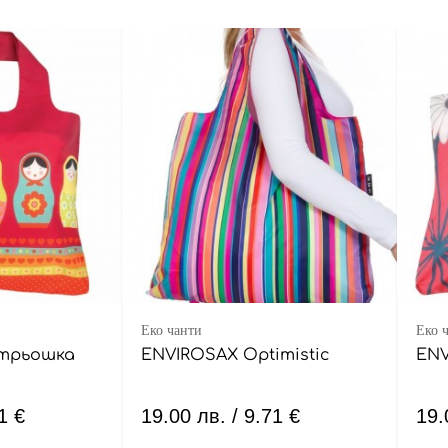
Еко чанти
Еко 
трьошка
ENVIROSAX Optimistic
ENV
1 €
19.00
лв.
/ 9.71 €
19