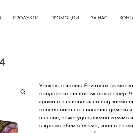
О
ПРОДУКТИ
ПРОМОЦИИ
ЗА НАС
КОНТ
4
Уникални чанти Envirosax за мног
направени от тънък полиестер. 
грама и в сгънатия си вид заема 
пространство в вашата дамска ч
шевове, всяка удивително голяма 
издържа обем и тегло, които са е